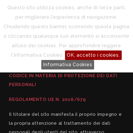
Questo sito utilizza cookies, anche di terze parti,
per migliorare l’esperienza di navigazione.
Chiudendo questo banner, scorrendo questa pagina
o cliccando qualunque suo elemento si acconsente
all’uso dei cookies. Per approfondire leggere
PRIVACY
l’Informativa Cookies
OK, accetto i cookies.
Informativa Cookies
CODICE IN MATERIA DI PROTEZIONE DEI DATI
PERSONALI
REGOLAMENTO UE N. 2016/679
Il titolare del sito manifesta il proprio impegno e
la propria attenzione al trattamento dei dati
personali degli utenti del sito, attraverso