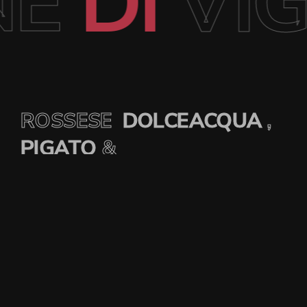
ONE
DI
VI
ROSSESE
DOLCEACQUA
,
PIGATO
&
ROSATI.
AGRITURISMO
CASETTA MARÌ
&
CASETTA MADUNETA