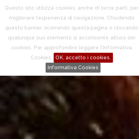
Questo sito utilizza cookies, anche di terze parti, per
migliorare l’esperienza di navigazione. Chiudendo
questo banner, scorrendo questa pagina o cliccando
qualunque suo elemento si acconsente all’uso dei
cookies. Per approfondire leggere l’Informativa
Cookies
OK, accetto i cookies.
Informativa Cookies