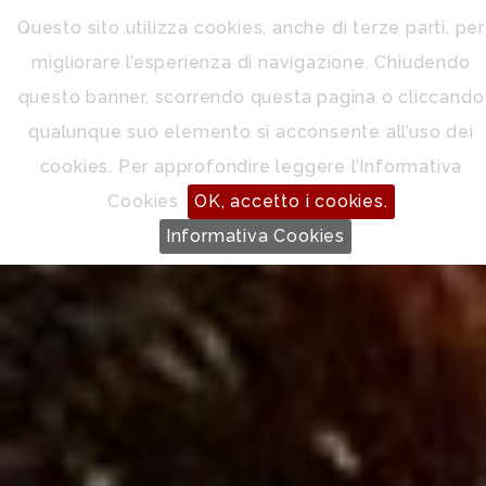
Questo sito utilizza cookies, anche di terze parti, per
migliorare l’esperienza di navigazione. Chiudendo
questo banner, scorrendo questa pagina o cliccando
qualunque suo elemento si acconsente all’uso dei
cookies. Per approfondire leggere l’Informativa
Cookies
OK, accetto i cookies.
Informativa Cookies