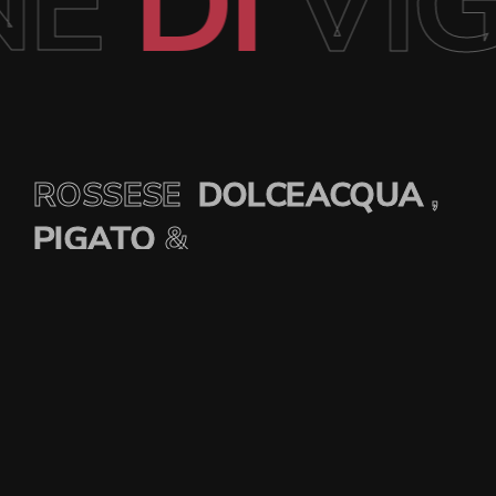
ONE
DI
V
ROSSESE
DOLCEACQUA
,
PIGATO
&
ROSATI.
AGRITURISMO
CASETTA MARÌ
&
CASETTA MADUNETA